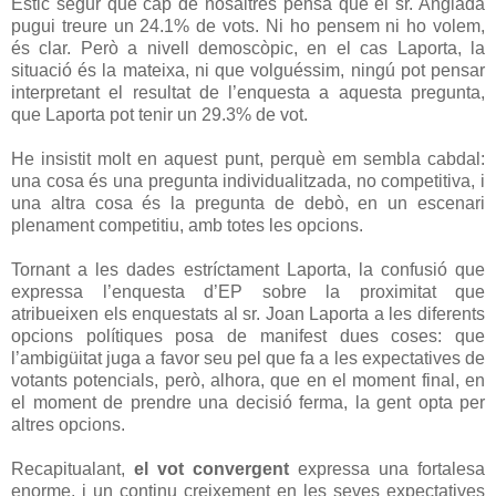
Estic segur que cap de nosaltres pensa que el sr. Anglada
pugui treure un 24.1% de vots. Ni ho pensem ni ho volem,
és clar. Però a nivell demoscòpic, en el cas Laporta, la
situació és la mateixa, ni que volguéssim, ningú pot pensar
interpretant el resultat de l’enquesta a aquesta pregunta,
que Laporta pot tenir un 29.3% de vot.
He insistit molt en aquest punt, perquè em sembla cabdal:
una cosa és una pregunta individualitzada, no competitiva, i
una altra cosa és la pregunta de debò, en un escenari
plenament competitiu, amb totes les opcions.
Tornant a les dades estríctament Laporta, la confusió que
expressa l’enquesta d’EP sobre la proximitat que
atribueixen els enquestats al sr. Joan Laporta a les diferents
opcions polítiques posa de manifest dues coses: que
l’ambigüitat juga a favor seu pel que fa a les expectatives de
votants potencials, però, alhora, que en el moment final, en
el moment de prendre una decisió ferma, la gent opta per
altres opcions.
Recapitualant,
el vot convergent
expressa una fortalesa
enorme, i un continu creixement en les seves expectatives