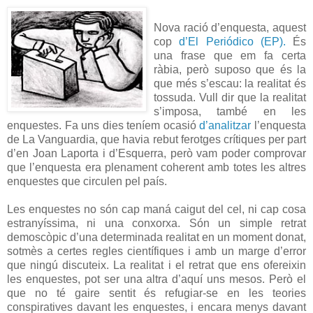
Nova ració d’enquesta, aquest
cop
d’El Periódico (EP).
És
una frase que em fa certa
ràbia, però suposo que és la
que més s’escau: la realitat és
tossuda. Vull dir que la realitat
s’imposa, també en les
enquestes. Fa uns dies teníem ocasió
d’analitzar
l’enquesta
de La Vanguardia, que havia rebut ferotges crítiques per part
d’en Joan Laporta i d’Esquerra, però vam poder comprovar
que l’enquesta era plenament coherent amb totes les altres
enquestes que circulen pel país.
Les enquestes no són cap maná caigut del cel, ni cap cosa
estranyíssima, ni una conxorxa. Són un simple retrat
demoscòpic d’una determinada realitat en un moment donat,
sotmès a certes regles científiques i amb un marge d’error
que ningú discuteix. La realitat i el retrat que ens ofereixin
les enquestes, pot ser una altra d’aquí uns mesos. Però el
que no té gaire sentit és refugiar-se en les teories
conspiratives davant les enquestes, i encara menys davant