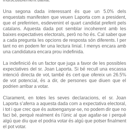
Una segona dada interessant és que un 5.0% dels
enquestats manifesten que veuen Laporta com a president,
que el preferirien, esdevenint el quart candidat preferit pels
catalans. Aquesta dada pot semblar incoherent amb les
baixes expectatives electorals, però no ho és. Cal saber que
a cada pregunta les opcions de resposta són diferents. I per
tant no en podem fer una lectura linial. I menys encara amb
una candidatura encara prou indefinida.
La indefinició és un factor que juga a favor de les possibles
expectatives del sr. Joan Laporta. Si bé recull una escassa
intenció directa de vot, també és cert que ofereix un 26.5%
de vot potencial, és a dir, de persones que diuen que el
podrien arribar a votar.
Clarament, en totes les seves declaracions, el sr. Joan
Laporta s’aferra a aquesta dada com a expectativa electoral,
i tot i que crec que és autoenganyar-se, no podem dir que no
faci bé, perquè realment és l'únic al que agafar-se i perquè
algú que diu que el podria votar és algú que potser finalment
el pot votar.