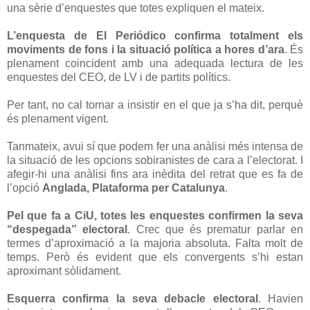
una sèrie d’enquestes que totes expliquen el mateix.
L’enquesta de El Periódico confirma totalment els
moviments de fons i la situació política a hores d’ara
. És
plenament coincident amb una adequada lectura de les
enquestes del CEO, de LV i de partits polítics.
Per tant, no cal tornar a insistir en el que ja s’ha dit, perquè
és plenament vigent.
Tanmateix, avui sí que podem fer una anàlisi més intensa de
la situació de les opcions sobiranistes de cara a l’electorat. I
afegir-hi una anàlisi fins ara inèdita del retrat que es fa de
l’opció
Anglada, Plataforma per Catalunya
.
Pel que fa a CiU, totes les enquestes confirmen la seva
“despegada” electoral
. Crec que és prematur parlar en
termes d’aproximació a la majoria absoluta. Falta molt de
temps. Però és evident que els convergents s’hi estan
aproximant sòlidament.
Esquerra confirma la seva debacle electoral
. Havien