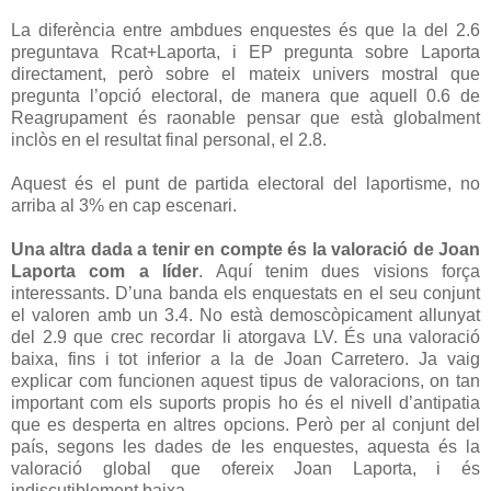
La diferència entre ambdues enquestes és que la del 2.6
preguntava Rcat+Laporta, i EP pregunta sobre Laporta
directament, però sobre el mateix univers mostral que
pregunta l’opció electoral, de manera que aquell 0.6 de
Reagrupament és raonable pensar que està globalment
inclòs en el resultat final personal, el 2.8.
Aquest és el punt de partida electoral del laportisme, no
arriba al 3% en cap escenari.
Una altra dada a tenir en compte és la valoració de Joan
Laporta com a líder
. Aquí tenim dues visions força
interessants. D’una banda els enquestats en el seu conjunt
el valoren amb un 3.4. No està demoscòpicament allunyat
del 2.9 que crec recordar li atorgava LV. És una valoració
baixa, fins i tot inferior a la de Joan Carretero. Ja vaig
explicar com funcionen aquest tipus de valoracions, on tan
important com els suports propis ho és el nivell d’antipatia
que es desperta en altres opcions. Però per al conjunt del
país, segons les dades de les enquestes, aquesta és la
valoració global que ofereix Joan Laporta, i és
indiscutiblement baixa.