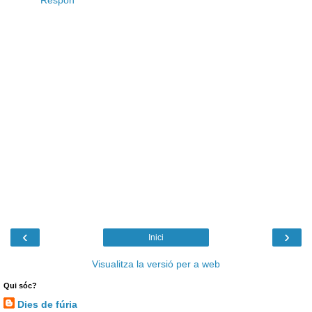
Respon
‹
›
Inici
Visualitza la versió per a web
Qui sóc?
Dies de fúria