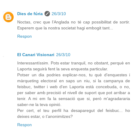
Dies de fúria
26/3/10
Noctas, crec que l'Anglada no té cap possibilitat de sortir.
Esperem que la nostra societat hagi embogit tant...
Respon
El Canari Visionari
26/3/10
Interessantíssim. Pots estar tranquil, no obstant, perquè en
Laporta seguirà fent la seva enquesta particular.
Potser un dia podries explicar-nos, tu què d'enquestes i
màrqueting electoral en saps un niu, si la campanya de
feisbuc, twitter i web d'en Laporta està concebuda, o no,
per saber amb precisió el nivell de suport que pot arribar a
tenir. A mi em fa la sensació que si, però m'agradararia
saber-ne la teva opinió.
Per cert, el teu perfil ha desaparegut del feisbuc... ho
deixes estar, o t'anonimitzes?
Respon