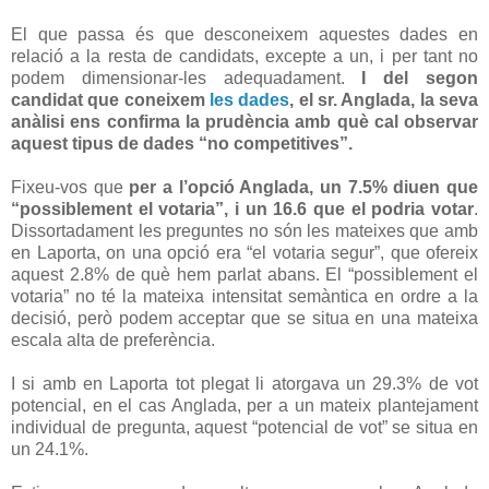
El que passa és que desconeixem aquestes dades en
relació a la resta de candidats, excepte a un, i per tant no
podem dimensionar-les adequadament.
I del segon
candidat que coneixem
les dades
, el sr. Anglada, la seva
anàlisi ens confirma la prudència amb què cal observar
aquest tipus de dades “no competitives”.
Fixeu-vos que
per a l’opció Anglada, un 7.5% diuen que
“possiblement el votaria”, i un 16.6 que el podria votar
.
Dissortadament les preguntes no són les mateixes que amb
en Laporta, on una opció era “el votaria segur”, que ofereix
aquest 2.8% de què hem parlat abans. El “possiblement el
votaria” no té la mateixa intensitat semàntica en ordre a la
decisió, però podem acceptar que se situa en una mateixa
escala alta de preferència.
I si amb en Laporta tot plegat li atorgava un 29.3% de vot
potencial, en el cas Anglada, per a un mateix plantejament
individual de pregunta, aquest “potencial de vot” se situa en
un 24.1%.