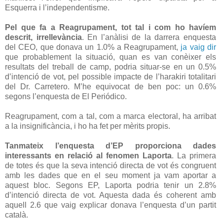
Esquerra i l’independentisme.
Pel que fa a Reagrupament, tot tal i com ho havíem
descrit, irrellevància
. En l’anàlisi de la darrera enquesta
del CEO, que donava un 1.0% a Reagrupament,
ja vaig dir
que probablement la situació, quan es van conèixer els
resultats del treball de camp, podria situar-se en un 0.5%
d’intenció de vot, pel possible impacte de l’harakiri totalitari
del Dr. Carretero. M’he equivocat de ben poc: un 0.6%
segons l’enquesta de El Periódico.
Reagrupament, com a tal, com a marca electoral, ha arribat
a la insignificància, i ho ha fet per mèrits propis.
Tanmateix l’enquesta d’EP proporciona dades
interessants en relació al fenomen Laporta
. La primera
de totes és que la seva intenció directa de vot és congruent
amb les dades que en el seu moment ja vam aportar a
aquest bloc. Segons EP, Laporta podria tenir un 2.8%
d’intenció directa de vot. Aquesta dada és coherent amb
aquell 2.6 que vaig explicar donava l’enquesta d’un partit
català.