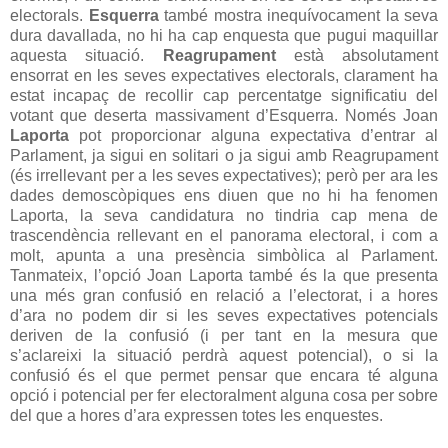
electorals.
Esquerra
també mostra inequívocament la seva
dura davallada, no hi ha cap enquesta que pugui maquillar
aquesta situació.
Reagrupament
està absolutament
ensorrat en les seves expectatives electorals, clarament ha
estat incapaç de recollir cap percentatge significatiu del
votant que deserta massivament d’Esquerra. Només Joan
Laporta
pot proporcionar alguna expectativa d’entrar al
Parlament, ja sigui en solitari o ja sigui amb Reagrupament
(és irrellevant per a les seves expectatives); però per ara les
dades demoscòpiques ens diuen que no hi ha fenomen
Laporta, la seva candidatura no tindria cap mena de
trascendència rellevant en el panorama electoral, i com a
molt, apunta a una presència simbòlica al Parlament.
Tanmateix, l’opció Joan Laporta també és la que presenta
una més gran confusió en relació a l’electorat, i a hores
d’ara no podem dir si les seves expectatives potencials
deriven de la confusió (i per tant en la mesura que
s’aclareixi la situació perdrà aquest potencial), o si la
confusió és el que permet pensar que encara té alguna
opció i potencial per fer electoralment alguna cosa per sobre
del que a hores d’ara expressen totes les enquestes.