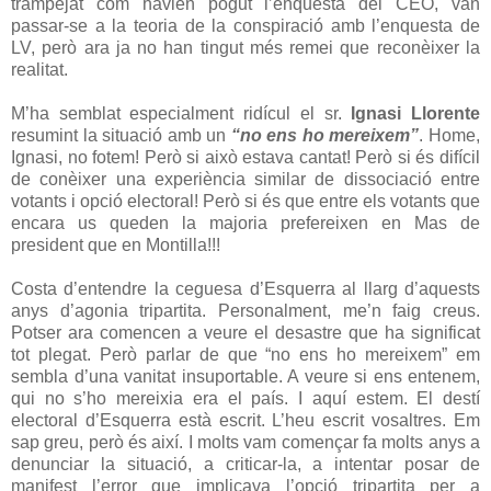
trampejat com havien pogut l’enquesta del CEO, van
passar-se a la teoria de la conspiració amb l’enquesta de
LV, però ara ja no han tingut més remei que reconèixer la
realitat.
M’ha semblat especialment ridícul el sr.
Ignasi Llorente
resumint la situació amb un
“no ens ho mereixem”
. Home,
Ignasi, no fotem! Però si això estava cantat! Però si és difícil
de conèixer una experiència similar de dissociació entre
votants i opció electoral! Però si és que entre els votants que
encara us queden la majoria prefereixen en Mas de
president que en Montilla!!!
Costa d’entendre la ceguesa d’Esquerra al llarg d’aquests
anys d’agonia tripartita. Personalment, me’n faig creus.
Potser ara comencen a veure el desastre que ha significat
tot plegat. Però parlar de que “no ens ho mereixem” em
sembla d’una vanitat insuportable. A veure si ens entenem,
qui no s’ho mereixia era el país. I aquí estem. El destí
electoral d’Esquerra està escrit. L’heu escrit vosaltres. Em
sap greu, però és així. I molts vam començar fa molts anys a
denunciar la situació, a criticar-la, a intentar posar de
manifest l’error que implicava l’opció tripartita per a